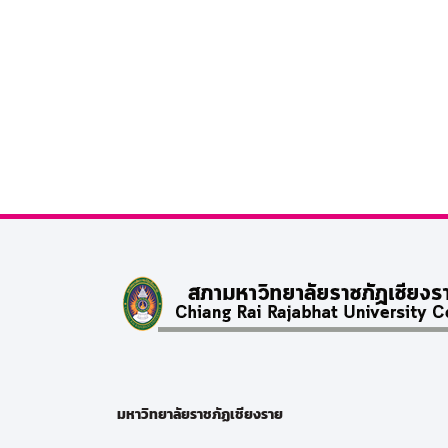
มหาวิทยาลัยราชภัฏเชียงราย