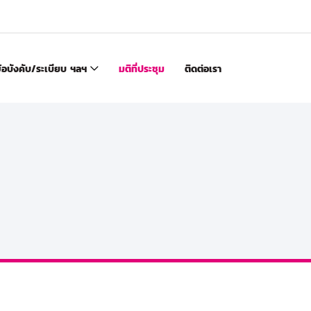
้อบังคับ/ระเบียบ ฯลฯ
มติที่ประชุม
ติดต่อเรา