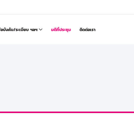
้อบังคับ/ระเบียบ ฯลฯ
มติที่ประชุม
ติดต่อเรา