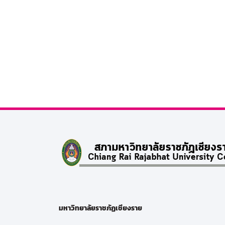
มหาวิทยาลัยราชภัฏเชียงราย