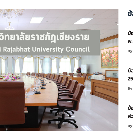
ข
ข้
พ.
B
ข้
2
B
ข้
ส่
B