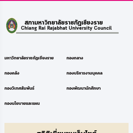
มหาวิทยาลัยราชภัฏเชียงราย
กองกลาง
กองคลัง
กองบริหารงานบุคคล
กองวิเทศสัมพันธ์
กองพัฒนานักศึกษา
กองนโยบายและแผน