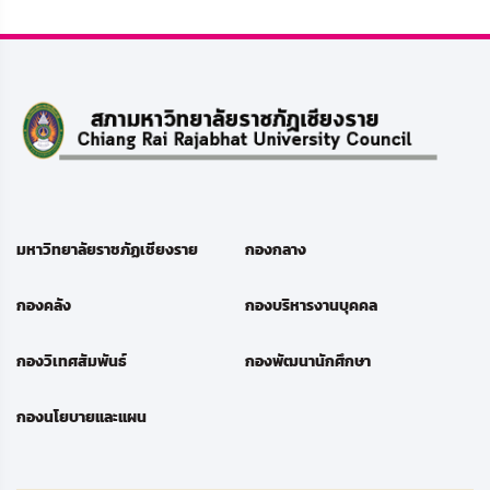
มหาวิทยาลัยราชภัฏเชียงราย
กองกลาง
กองคลัง
กองบริหารงานบุคคล
กองวิเทศสัมพันธ์
กองพัฒนานักศึกษา
กองนโยบายและแผน