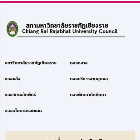
มหาวิทยาลัยราชภัฏเชียงราย
กองกลาง
กองคลัง
กองบริหารงานบุคคล
กองวิเทศสัมพันธ์
กองพัฒนานักศึกษา
กองนโยบายและแผน